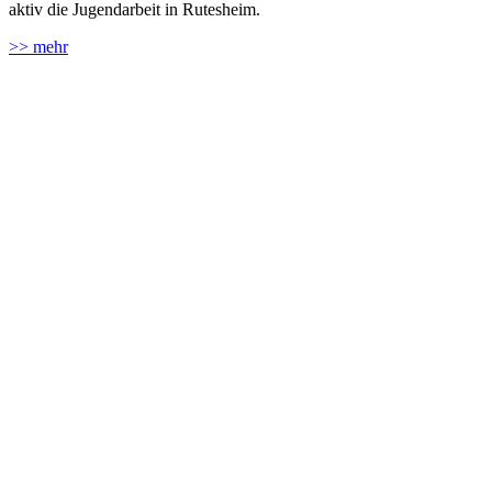
aktiv die Jugendarbeit in Rutesheim.
>> mehr
Wir bauen auf unsere Jugend
Von der Ausbildung von Handballerischen Fähigkeiten bis hin zu
Sozialkompetenz.
>> mehr